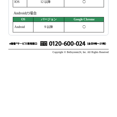
IOS
12 以降
◯
Androidの場合
OS
バージョン
Google Chrome
Android
9 以降
◯
Copyright © Bellsystem24, Inc. All Rights Reserved