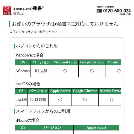
お使いのブラウザはe秘書®に対応しておりません
​以下のブラウザよりご利用ください。
パソコンからのご利用
Windowsの場合
OS
バージョン
Microsoft Edge
Google Chrome
Mozilla Firefox
Windows
8.1 以降
◯
◯
◯
macOSの場合
OS
バージョン
Apple Safari
Google Chrome
Mozilla Firefox
macOS
10.13 以降
◯
◯
◯
スマートフォンからのご利用
iPhoneの場合
OS
バージョン
Apple Safari